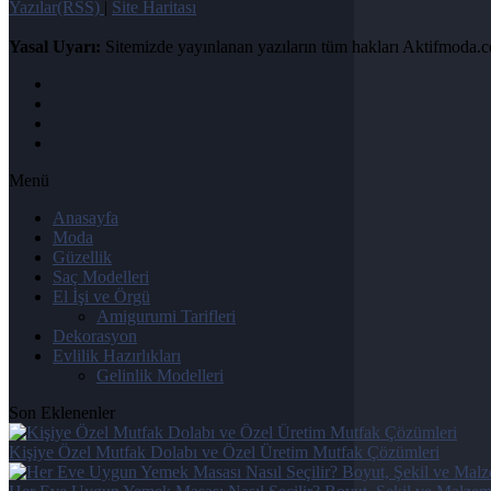
Yazılar(RSS)
|
Site Haritası
Yasal Uyarı:
Sitemizde yayınlanan yazıların tüm hakları Aktifmoda.co
Menü
Anasayfa
Moda
Güzellik
Saç Modelleri
El İşi ve Örgü
Amigurumi Tarifleri
Dekorasyon
Evlilik Hazırlıkları
Gelinlik Modelleri
Son Eklenenler
Kişiye Özel Mutfak Dolabı ve Özel Üretim Mutfak Çözümleri