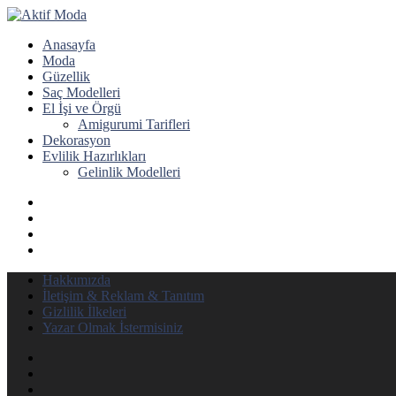
Anasayfa
Moda
Güzellik
Saç Modelleri
El İşi ve Örgü
Amigurumi Tarifleri
Dekorasyon
Evlilik Hazırlıkları
Gelinlik Modelleri
Hakkımızda
İletişim & Reklam & Tanıtım
Gizlilik İlkeleri
Yazar Olmak İstermisiniz