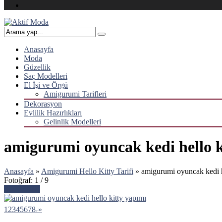
Anasayfa
Moda
Güzellik
Saç Modelleri
El İşi ve Örgü
Amigurumi Tarifleri
Dekorasyon
Evlilik Hazırlıkları
Gelinlik Modelleri
amigurumi oyuncak kedi hello k
Anasayfa
»
Amigurumi Hello Kitty Tarifi
»
amigurumi oyuncak kedi h
Fotoğraf: 1 / 9
SONRAKİ
1
2
3
4
5
6
7
8
»
>