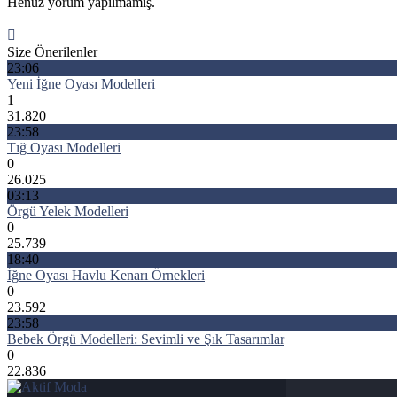
Henüz yorum yapılmamış.
Size Önerilenler
23:06
Yeni İğne Oyası Modelleri
1
31.820
23:58
Tığ Oyası Modelleri
0
26.025
03:13
Örgü Yelek Modelleri
0
25.739
18:40
İğne Oyası Havlu Kenarı Örnekleri
0
23.592
23:58
Bebek Örgü Modelleri: Sevimli ve Şık Tasarımlar
0
22.836