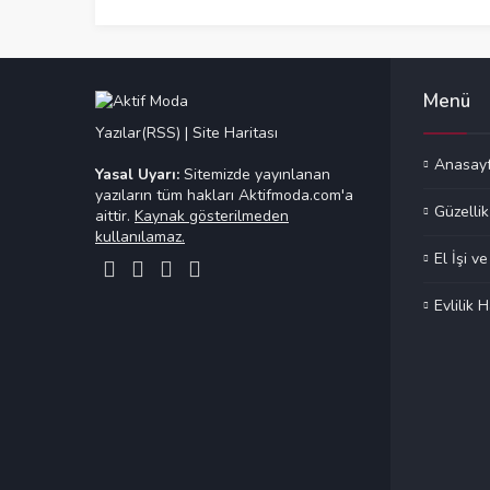
Menü
Yazılar(RSS)
|
Site Haritası
Anasay
Yasal Uyarı:
Sitemizde yayınlanan
yazıların tüm hakları Aktifmoda.com'a
Güzellik
aittir.
Kaynak gösterilmeden
kullanılamaz.
El İşi v
Evlilik H