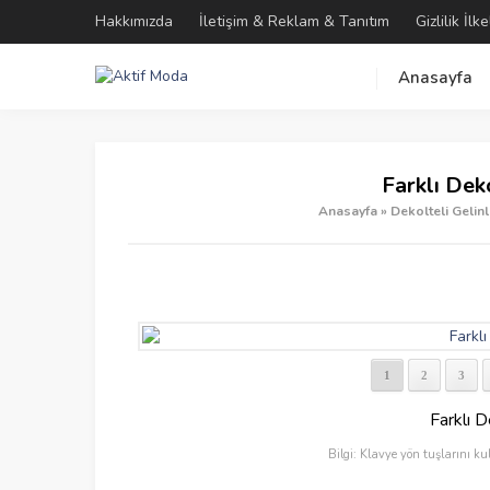
Hakkımızda
İletişim & Reklam & Tanıtım
Gizlilik İlke
Anasayfa
Farklı Dek
Anasayfa
»
Dekolteli Gelinl
1
2
3
Farklı D
Bilgi: Klavye yön tuşlarını ku