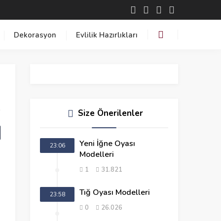
Dekorasyon
Evlilik Hazırlıkları
Size Önerilenler
Yeni İğne Oyası
23:06
Modelleri
1
31.821
Tığ Oyası Modelleri
23:58
0
26.026