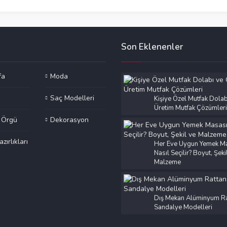
Son Eklenenler
fa
Moda
Saç Modelleri
Kişiye Özel Mutfak Dolab
Üretim Mutfak Çözümleri
e Örgü
Dekorasyon
azırlıkları
Her Eve Uygun Yemek M
Nasıl Seçilir? Boyut, Şeki
Malzeme
Dış Mekan Alüminyum Ra
Sandalye Modelleri