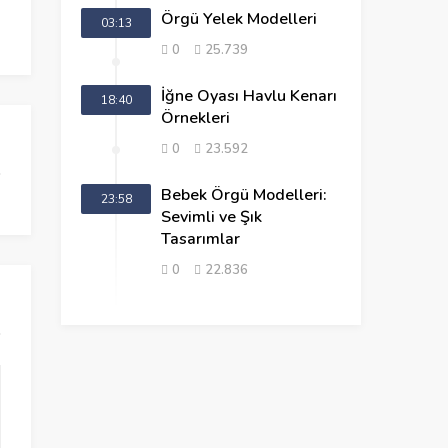
Örgü Yelek Modelleri
03:13
0
25.739
İğne Oyası Havlu Kenarı
18:40
Örnekleri
0
23.592
Bebek Örgü Modelleri:
23:58
Sevimli ve Şık
Tasarımlar
0
22.836