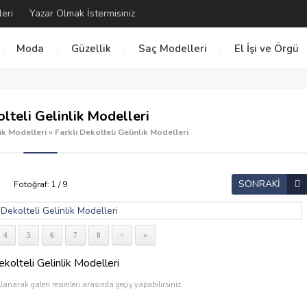
leri
Yazar Olmak İstermisiniz
Moda
Güzellik
Saç Modelleri
El İşi ve Örgü
olteli Gelinlik Modelleri
ik Modelleri
»
Farklı Dekolteli Gelinlik Modelleri
SONRAKİ
Fotoğraf: 1 / 9
4
5
6
7
8
»
>
ekolteli Gelinlik Modelleri
llanarak galeri resimleri arasında geçiş yapabilirsiniz.