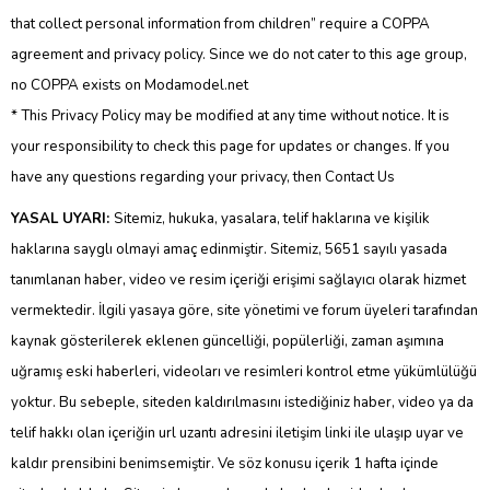
that collect personal information from children” require a COPPA
agreement and privacy policy. Since we do not cater to this age group,
no COPPA exists on Modamodel.net
* This Privacy Policy may be modified at any time without notice. It is
your responsibility to check this page for updates or changes. If you
have any questions regarding your privacy, then Contact Us
YASAL UYARI:
Sitemiz, hukuka, yasalara, telif haklarına ve kişilik
haklarına sayglı olmayi amaç edinmiştir. Sitemiz, 5651 sayılı yasada
tanımlanan haber, video ve resim içeriği erişimi sağlayıcı olarak hizmet
vermektedir. İlgili yasaya göre, site yönetimi ve forum üyeleri tarafından
kaynak gösterilerek eklenen güncelliği, popülerliği, zaman aşımına
uğramış eski haberleri, videoları ve resimleri kontrol etme yükümlülüğü
yoktur. Bu sebeple, siteden kaldırılmasını istediğiniz haber, video ya da
telif hakkı olan içeriğin url uzantı adresini iletişim linki ile ulaşıp uyar ve
kaldır prensibini benimsemiştir. Ve söz konusu içerik 1 hafta içinde