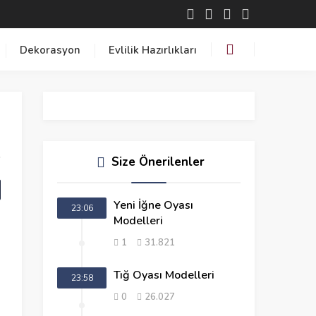
Dekorasyon
Evlilik Hazırlıkları
Size Önerilenler
Yeni İğne Oyası
23:06
Modelleri
1
31.821
Tığ Oyası Modelleri
23:58
0
26.027