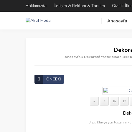
Hakkımızda
İletişim & Reklam & Tanıtım
Gizlilik İlke
Anasayfa
Dekora
Anasayfa
»
Dekoratif Yastık Modelleri: 
ÖNCEKİ
«
16
17
<
Deko
Bilgi: Klavye yön tuşlarını ku