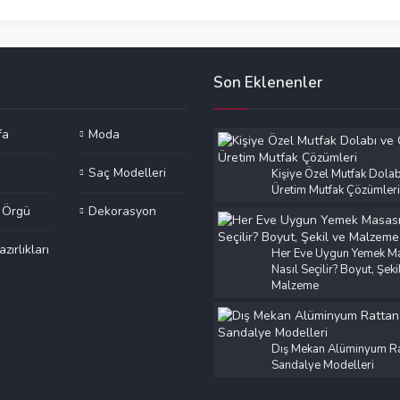
Son Eklenenler
fa
Moda
Saç Modelleri
Kişiye Özel Mutfak Dolab
Üretim Mutfak Çözümleri
e Örgü
Dekorasyon
azırlıkları
Her Eve Uygun Yemek M
Nasıl Seçilir? Boyut, Şeki
Malzeme
Dış Mekan Alüminyum Ra
Sandalye Modelleri