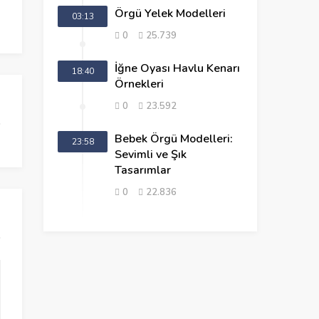
Örgü Yelek Modelleri
03:13
0
25.739
İğne Oyası Havlu Kenarı
18:40
Örnekleri
0
23.592
Bebek Örgü Modelleri:
23:58
Sevimli ve Şık
Tasarımlar
0
22.836