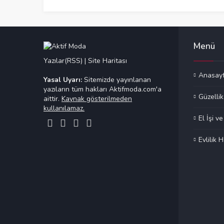
Menü
Yazılar(RSS)
|
Site Haritası
Anasay
Yasal Uyarı:
Sitemizde yayınlanan
yazıların tüm hakları Aktifmoda.com'a
Güzellik
aittir.
Kaynak gösterilmeden
kullanılamaz.
El İşi v
Evlilik H