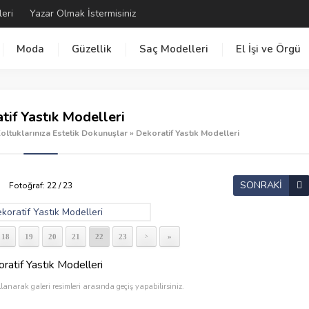
leri
Yazar Olmak İstermisiniz
Moda
Güzellik
Saç Modelleri
El İşi ve Örgü
tif Yastık Modelleri
Koltuklarınıza Estetik Dokunuşlar
»
Dekoratif Yastık Modelleri
SONRAKİ
Fotoğraf: 22 / 23
18
19
20
21
22
23
»
>
ratif Yastık Modelleri
llanarak galeri resimleri arasında geçiş yapabilirsiniz.