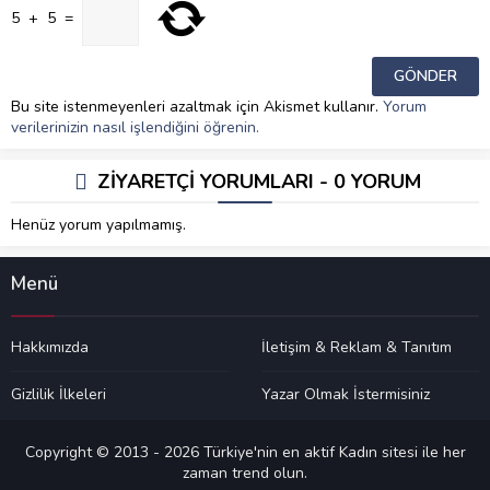
5
+
5
=
Bu site istenmeyenleri azaltmak için Akismet kullanır.
Yorum
verilerinizin nasıl işlendiğini öğrenin.
ZİYARETÇİ YORUMLARI - 0 YORUM
Henüz yorum yapılmamış.
Menü
Hakkımızda
İletişim & Reklam & Tanıtım
Gizlilik İlkeleri
Yazar Olmak İstermisiniz
Copyright © 2013 - 2026 Türkiye'nin en aktif Kadın sitesi ile her
zaman trend olun.