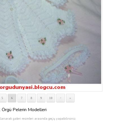
5
6
7
8
9
10
»
>
Örgü Pelerin Modelleri
llanarak galeri resimleri arasında geçiş yapabilirsiniz.