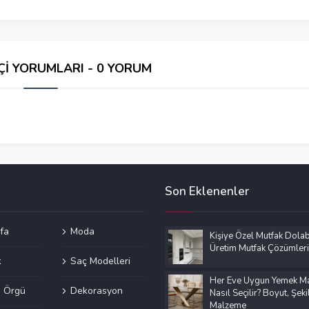
Çİ YORUMLARI - 0 YORUM
Son Eklenenler
fa
Moda
Kişiye Özel Mutfak Dolab
Üretim Mutfak Çözümleri
k
Saç Modelleri
Her Eve Uygun Yemek M
ve Örgü
Dekorasyon
Nasıl Seçilir? Boyut, Şeki
Malzeme