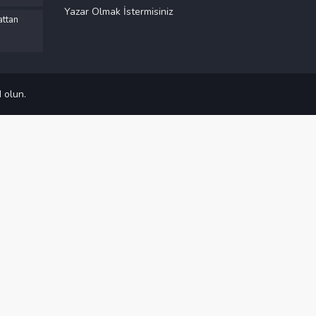
Yazar Olmak İstermisiniz
ttan
 olun.