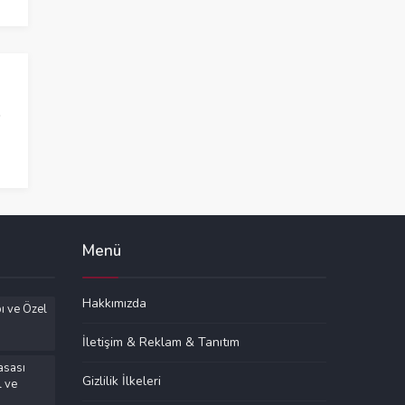
Menü
Hakkımızda
ı ve Özel
İletişim & Reklam & Tanıtım
asası
Gizlilik İlkeleri
l ve