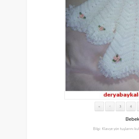
«
3
4
<
Bebek 
Bilgi: Klavye yön tuşlarını ku