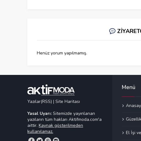
ZİYARET
Henüz yorum yapılmamış.
Menü
Yazılar(RSS)
|
Site Haritası
Anasay
Yasal Uyarı:
Sitemizde yayınlanan
Güzelli
yazıların tüm hakları Aktifmoda.com'a
aittir.
Kaynak gösterilmeden
kullanılamaz.
El İşi 