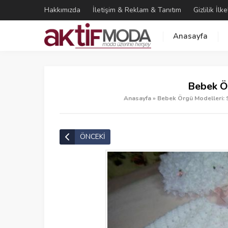
Hakkımızda
İletişim & Reklam & Tanıtım
Gizlilik İlke
Anasayfa
Bebek Ör
Anasayfa
»
Bebek Örgü Modelleri: S
ÖNCEKİ