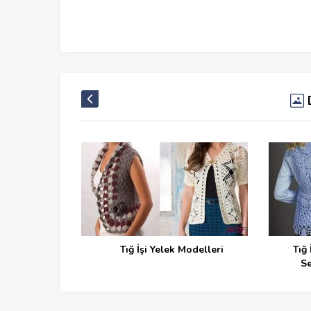
Tığ İşi Yelek Modelleri
Tığ 
S