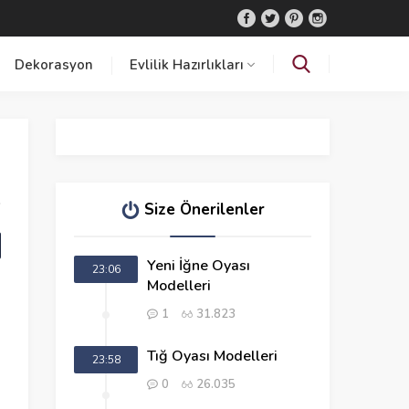
Dekorasyon
Evlilik Hazırlıkları
Size Önerilenler
Yeni İğne Oyası
23:06
Modelleri
1
31.823
Tığ Oyası Modelleri
23:58
0
26.035