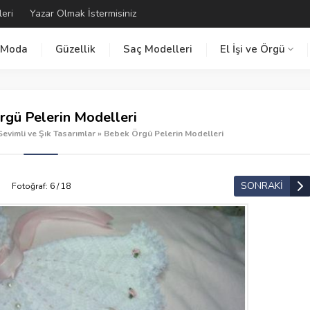
leri
Yazar Olmak İstermisiniz
Moda
Güzellik
Saç Modelleri
El İşi ve Örgü
gü Pelerin Modelleri
evimli ve Şık Tasarımlar
»
Bebek Örgü Pelerin Modelleri
SONRAKİ
Fotoğraf: 6 / 18