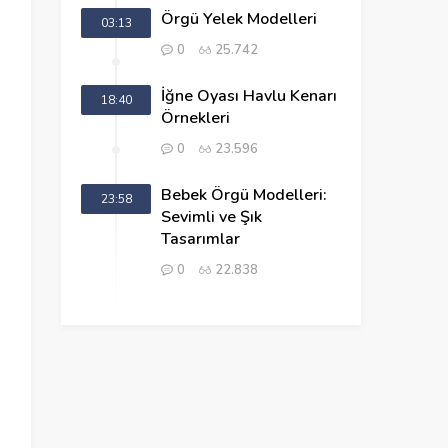
Örgü Yelek Modelleri
03:13
0
25.742
İğne Oyası Havlu Kenarı
18:40
Örnekleri
0
23.596
Bebek Örgü Modelleri:
23:58
Sevimli ve Şık
Tasarımlar
0
22.838