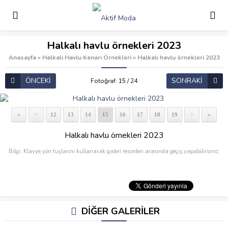
Halkalı havlu örnekleri 2023
Anasayfa
»
Halkalı Havlu Kenarı Örnekleri
»
Halkalı havlu örnekleri 2023
ÖNCEKİ
SONRAKİ
Fotoğraf: 15 / 24
«
12
13
14
15
16
17
18
19
»
<
>
Halkalı havlu örnekleri 2023
Bilgi: Klavye yön tuşlarını kullanarak galeri resimleri arasında geçiş yapabilirsiniz.
DİĞER GALERİLER