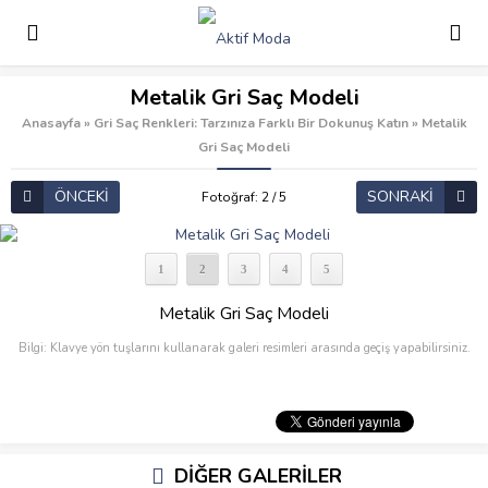
Metalik Gri Saç Modeli
Anasayfa
»
Gri Saç Renkleri: Tarzınıza Farklı Bir Dokunuş Katın
»
Metalik
Gri Saç Modeli
ÖNCEKİ
SONRAKİ
Fotoğraf: 2 / 5
1
2
3
4
5
Metalik Gri Saç Modeli
Bilgi: Klavye yön tuşlarını kullanarak galeri resimleri arasında geçiş yapabilirsiniz.
DİĞER GALERİLER