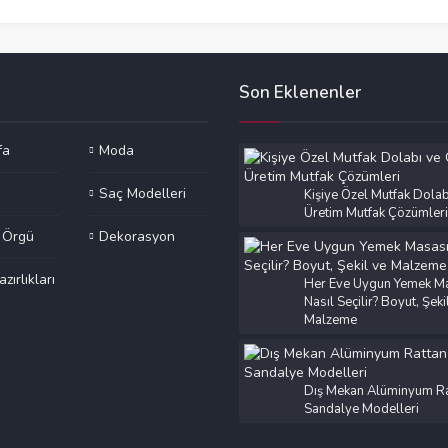
Son Eklenenler
fa
Moda
Saç Modelleri
Kişiye Özel Mutfak Dolab
Üretim Mutfak Çözümleri
e Örgü
Dekorasyon
azırlıkları
Her Eve Uygun Yemek M
Nasıl Seçilir? Boyut, Şeki
Malzeme
Dış Mekan Alüminyum Ra
Sandalye Modelleri