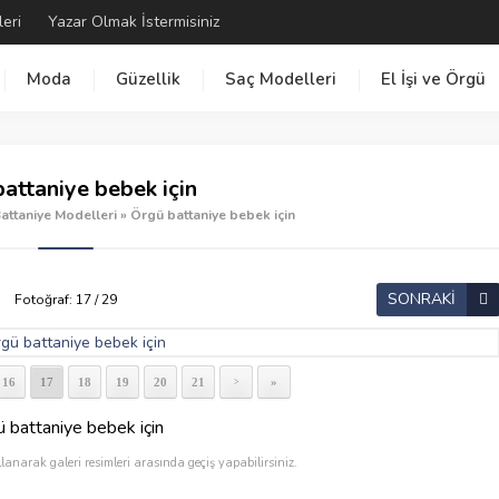
leri
Yazar Olmak İstermisiniz
Moda
Güzellik
Saç Modelleri
El İşi ve Örgü
attaniye bebek için
ttaniye Modelleri
»
Örgü battaniye bebek için
SONRAKİ
Fotoğraf: 17 / 29
16
17
18
19
20
21
»
>
 battaniye bebek için
llanarak galeri resimleri arasında geçiş yapabilirsiniz.