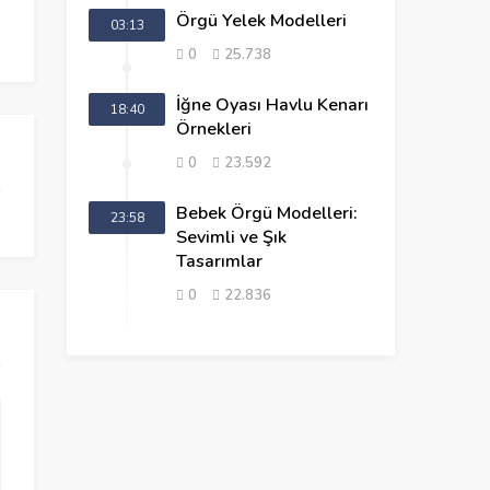
Örgü Yelek Modelleri
03:13
0
25.738
İğne Oyası Havlu Kenarı
18:40
Örnekleri
0
23.592
Bebek Örgü Modelleri:
23:58
Sevimli ve Şık
Tasarımlar
0
22.836