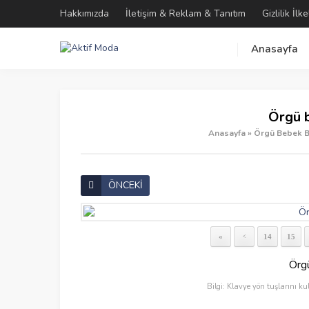
Hakkımızda
İletişim & Reklam & Tanıtım
Gizlilik İlke
Anasayfa
Örgü b
Anasayfa
»
Örgü Bebek Ba
ÖNCEKİ
«
14
15
<
Örgü
Bilgi: Klavye yön tuşlarını ku