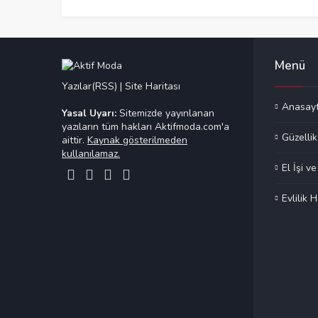
Menü
Yazılar(RSS)
|
Site Haritası
Anasay
Yasal Uyarı:
Sitemizde yayınlanan
yazıların tüm hakları Aktifmoda.com'a
Güzellik
aittir.
Kaynak gösterilmeden
kullanılamaz.
El İşi v
Evlilik H