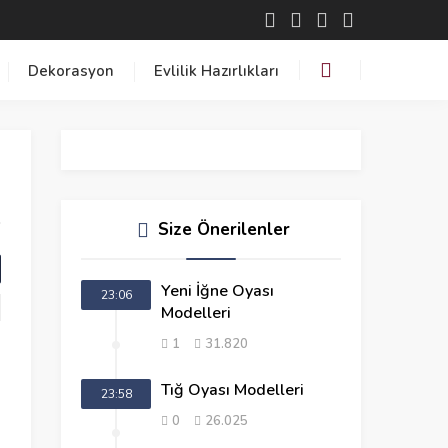
Dekorasyon
Evlilik Hazırlıkları
Size Önerilenler
Yeni İğne Oyası
23:06
Modelleri
1
31.820
Tığ Oyası Modelleri
23:58
0
26.025