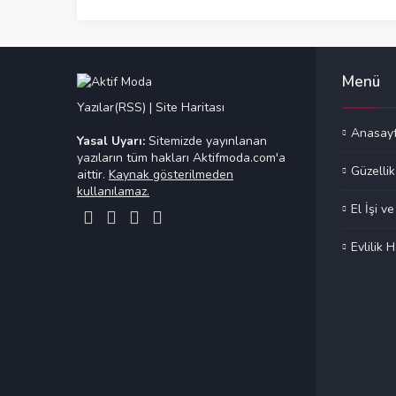
Menü
Yazılar(RSS)
|
Site Haritası
Anasay
Yasal Uyarı:
Sitemizde yayınlanan
yazıların tüm hakları Aktifmoda.com'a
Güzellik
aittir.
Kaynak gösterilmeden
kullanılamaz.
El İşi v
Evlilik H