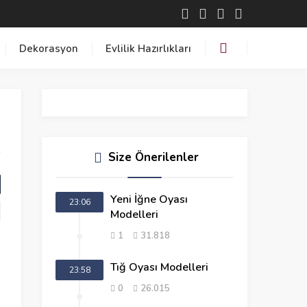
Dekorasyon
Evlilik Hazırlıkları
Size Önerilenler
Yeni İğne Oyası
23:06
Modelleri
1
31.818
Tığ Oyası Modelleri
23:58
0
26.015