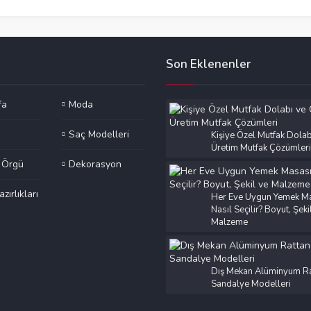
Son Eklenenler
fa
Moda
Saç Modelleri
Kişiye Özel Mutfak Dolab
Üretim Mutfak Çözümleri
e Örgü
Dekorasyon
azırlıkları
Her Eve Uygun Yemek M
Nasıl Seçilir? Boyut, Şeki
Malzeme
Dış Mekan Alüminyum Ra
Sandalye Modelleri