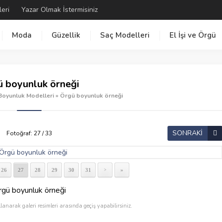
leri
Yazar Olmak İstermisiniz
Moda
Güzellik
Saç Modelleri
El İşi ve Örgü
 boyunluk örneği
Boyunluk Modelleri
»
Örgü boyunluk örneği
SONRAKİ
Fotoğraf: 27 / 33
26
27
28
29
30
31
»
>
rgü boyunluk örneği
llanarak galeri resimleri arasında geçiş yapabilirsiniz.