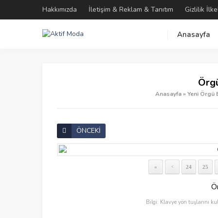
Hakkımızda
İletişim & Reklam & Tanıtım
Gizlilik İlke
Anasayfa
Örgü
Anasayfa
»
Yeni Örgü 
ÖNCEKİ
«
24
25
<
Ö
Bilgi: Klavye yön tuşlarını ku