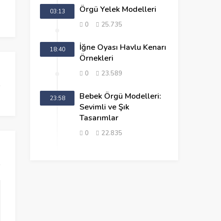
Örgü Yelek Modelleri
03:13
0
25.735
İğne Oyası Havlu Kenarı
18:40
Örnekleri
0
23.589
Bebek Örgü Modelleri:
23:58
Sevimli ve Şık
Tasarımlar
0
22.835