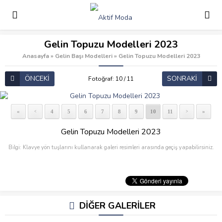
Gelin Topuzu Modelleri 2023
Anasayfa
»
Gelin Başı Modelleri
»
Gelin Topuzu Modelleri 2023
ÖNCEKİ
SONRAKİ
Fotoğraf: 10 / 11
«
4
5
6
7
8
9
10
11
»
<
>
Gelin Topuzu Modelleri 2023
Bilgi: Klavye yön tuşlarını kullanarak galeri resimleri arasında geçiş yapabilirsiniz.
DİĞER GALERİLER